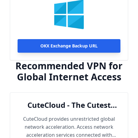
OKX Exchange Backup URL
Recommended VPN for
Global Internet Access
CuteCloud - The Cutest
Cloud
CuteCloud provides unrestricted global
network acceleration. Access network
acceleration services connected with