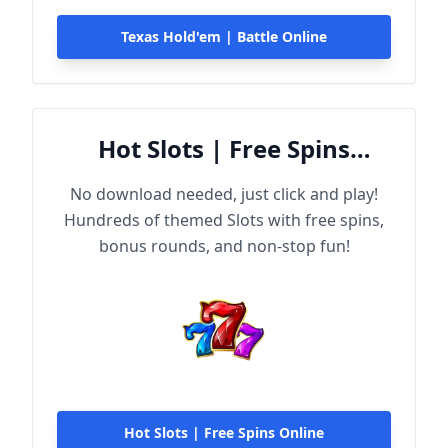
Texas Hold'em | Battle Online
Hot Slots | Free Spins
Online
No download needed, just click and play!
Hundreds of themed Slots with free spins,
bonus rounds, and non-stop fun!
Hot Slots | Free Spins Online