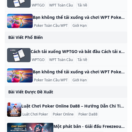
WPTGO
WPT Toàn Cầu
Tải Về
Bạn không thể tải xuống và chơi WPT Poker Global ở các quốc gia và khu vực bên dưới Người chơi ở hơn 100 quốc gia có thể truy cập WPT Global Poker, nhưng có những hạn chế cụ thể dựa trên quy định của địa phương. Tại sao bạn không thể tải xuống và chơi WPT Poker Global ở các quốc gia và khu vực bên dưới Các quốc gia có thể truy cập WPT Global Người chơi có thể đăng ký và tải xuống WPT Global từ các khu vực sau:
Poker Toàn Cầu WPT
Giới Hạn
Bài Viết Phổ Biến
Cách tải xuống WPTGO và bắt đầu Cách tải xuống WPTGO và bắt đầu với Poker trực tuyến Bắt đầu với WPTGO, nền tảng poker trực tuyến được liên kết với World Poker Tour, thật đơn giản và nhanh chóng. Hãy làm theo các bước đơn giản sau để tải xuống phần mềm và thiết lập tài khoản của bạn. Bước 1: Tải ứng dụng WPTGO Để bắt đầu, hãy nhấp vào nút Tải xuống ngay trên trang web WPTGO.
WPTGO
WPT Toàn Cầu
Tải Về
Bạn không thể tải xuống và chơi WPT Poker Global ở các quốc gia và khu vực bên dưới Người chơi ở hơn 100 quốc gia có thể truy cập WPT Global Poker, nhưng có những hạn chế cụ thể dựa trên quy định của địa phương. Tại sao bạn không thể tải xuống và chơi WPT Poker Global ở các quốc gia và khu vực bên dưới Các quốc gia có thể truy cập WPT Global Người chơi có thể đăng ký và tải xuống WPT Global từ các khu vực sau:
Poker Toàn Cầu WPT
Giới Hạn
Bài Viết Được Đề Xuất
Luật Chơi Poker Online Da88 – Hướng Dẫn Chi Tiết Poker online là một trong những trò chơi hấp dẫn nhất trong thế giới cờ bạc trực tuyến hiện nay, và da88 là một trong những nhà cái uy tín hàng đầu cung cấp dịch vụ này. Để giúp bạn nắm vững luật chơi poker online tại da88 và tự tin tham gia vào các ván bài, bài viết này sẽ hướng dẫn chi tiết từ cách chơi cơ bản đến chiến lược giúp bạn chiến thắng.
Luật Chơi Poker
Poker Online
Poker Da88
Một phát bắn - Giải đấu Freezeout của WPT Global Một phát bắn Cảm nhận sự phấn khích từ trên cao - Giải đấu đóng băng toàn cầu WPT **ĐỌC:**Một phát bắn của WPT Global, The Game: Â Chơi nó ngay bây giờ! Giải đấu đóng băng WPT Global trình bày một định dạng giải đấu độc đáo trong thế giới của poker trực tuyến: The one Shot! Đóng băng. Sự kiện này dành cho người chơi sống vì áp lực và mong muốn poker cổ phần thuần túy.