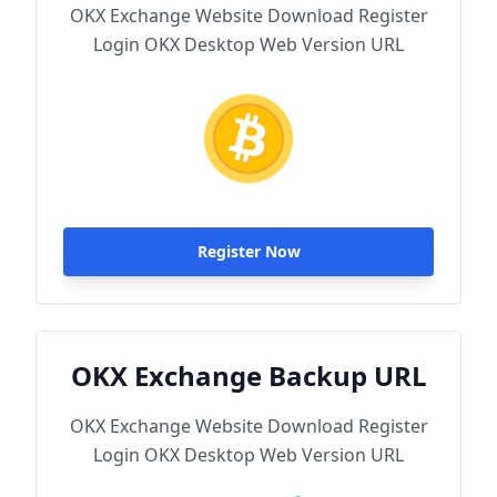
OKX Exchange Website Download Register
Login OKX Desktop Web Version URL
Register Now
OKX Exchange Backup URL
OKX Exchange Website Download Register
Login OKX Desktop Web Version URL