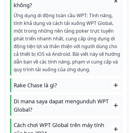
không?
Ứng dụng di động toàn cầu WPT: Tính năng,
tính khả dụng và cách tải xuống WPT Global,
một trong những nền tảng poker trực tuyến
phát triển nhanh nhất, cung cấp ứng dụng di
động tiện lợi và thân thiện với người dùng cho
cả thiết bị iOS và Android. Bài viết này sẽ hướng
dẫn bạn về các tính năng, phạm vi cung cấp và
quy trình tải xuống của ứng dụng.
Rake Chase là gì?
Di mana saya dapat mengunduh WPT
Global?
Cách chơi WPT Global trên máy tính