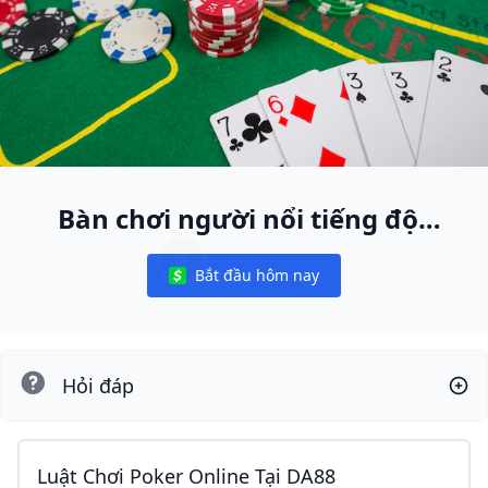
Bàn chơi người nổi tiếng độc
nhất
Bắt đầu hôm nay
Notifications
Hỏi đáp
Luật Chơi Poker Online Tại DA88