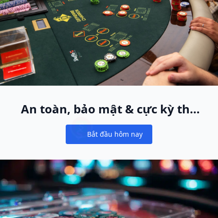
An toàn, bảo mật & cực kỳ thú
vị
Bắt đầu hôm nay
Notifications