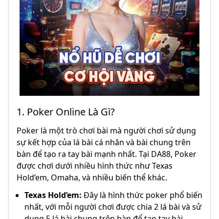
1. Poker Online Là Gì?
Poker là một trò chơi bài mà người chơi sử dụng
sự kết hợp của lá bài cá nhân và bài chung trên
bàn để tạo ra tay bài mạnh nhất. Tại DA88, Poker
được chơi dưới nhiều hình thức như Texas
Hold’em, Omaha, và nhiều biến thể khác.
Texas Hold’em:
Đây là hình thức poker phổ biến
nhất, với mỗi người chơi được chia 2 lá bài và sử
dụng 5 lá bài chung trên bàn để tạo tay bài.