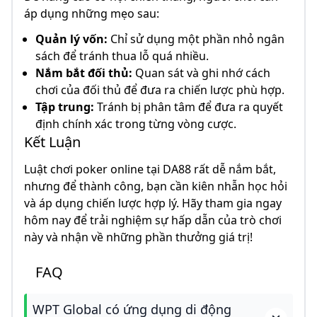
áp dụng những mẹo sau:
Quản lý vốn:
Chỉ sử dụng một phần nhỏ ngân
sách để tránh thua lỗ quá nhiều.
Nắm bắt đối thủ:
Quan sát và ghi nhớ cách
chơi của đối thủ để đưa ra chiến lược phù hợp.
Tập trung:
Tránh bị phân tâm để đưa ra quyết
định chính xác trong từng vòng cược.
Kết Luận
Luật chơi poker online tại DA88 rất dễ nắm bắt,
nhưng để thành công, bạn cần kiên nhẫn học hỏi
và áp dụng chiến lược hợp lý. Hãy tham gia ngay
hôm nay để trải nghiệm sự hấp dẫn của trò chơi
này và nhận về những phần thưởng giá trị!
FAQ
WPT Global có ứng dụng di động