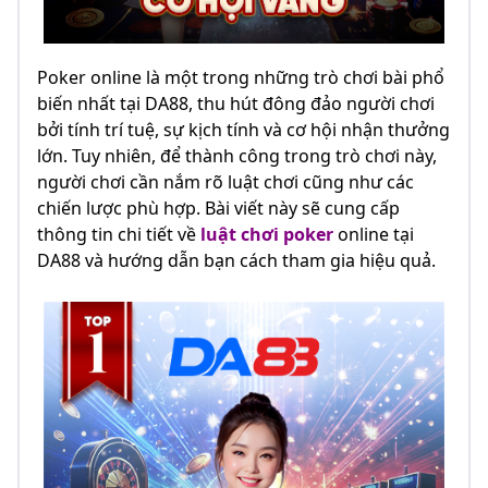
Poker online là một trong những trò chơi bài phổ
biến nhất tại DA88, thu hút đông đảo người chơi
bởi tính trí tuệ, sự kịch tính và cơ hội nhận thưởng
lớn. Tuy nhiên, để thành công trong trò chơi này,
người chơi cần nắm rõ luật chơi cũng như các
chiến lược phù hợp. Bài viết này sẽ cung cấp
thông tin chi tiết về
luật chơi poker
online tại
DA88 và hướng dẫn bạn cách tham gia hiệu quả.