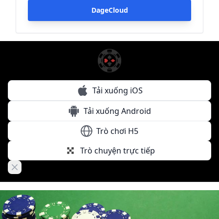
DageCloud
Tải xuống iOS
Tải xuống Android
Trò chơi H5
Trò chuyện trực tiếp
Close banner