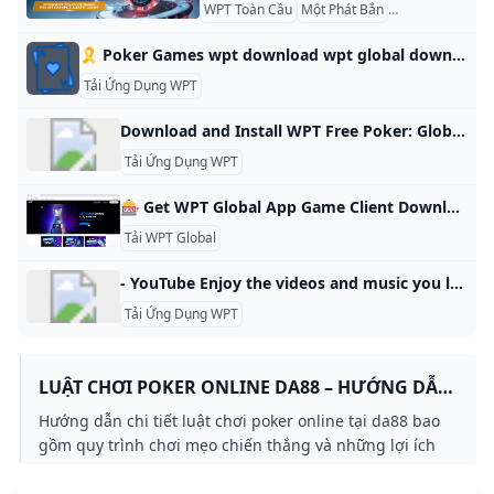
WPT Toàn Cầu
Một Phát Bắn
Giải Đấu Đóng 
🎗️ Poker Games wpt download wpt global download 👀 Poker Games wpt download wpt global download wpt download wpt download WPT Global wpt download wpt app download wpt app download Vincent Meli wpt global download wpt app download wpt app download wpt app download wpt download wpt app download WPT Prime Taiwan WPTGO wpt app download wpt download wpt global download wpt global download wpt app download wpt global download wpt app download wpt app download wpt global download
Tải Ứng Dụng WPT
Download and Install WPT Free Poker: Global Application Play WPT Free Poker: Global App Download Official Download and play the WPT Free Poker global app on Windows, macOS, and mobile (iPhone & Android). - Download and install… Follow these steps to download our poker software and install the WPT Global app Setup1 Download WPTGlobal App Select the “Download Now” button to start the download. Once the app has downloaded to your computer, open the file (check your “Downloads” folder) Setup2 install WPTGlobal app Once the wpt global app has downloaded to your computer, open the file (check your ‘Downloads’ folder)
Tải Ứng Dụng WPT
🎰 Get WPT Global App Game Client Download and Install poker game in windows wpt global poker bonus code WPT Poker Global Prerequisites To complete the installation process you need to download the required software … 😘 Get WPT Global Poker App Game Client and Install in windows. Play fun and exciting poker and compete for over $100,000 in cash and prizes every month in a reliable, safe, and easy-to-use game client software. To complete the installation process, you need to download the required software package from the following link. This article provides installation instructions for Windows users. If you are a MacOS user, please click this link to install the WPT Poker App.
Tải WPT Global
- YouTube Enjoy the videos and music you love, upload original content, and share it all with friends, family, and the world on YouTube.
Tải Ứng Dụng WPT
LUẬT CHƠI POKER ONLINE DA88 – HƯỚNG DẪN
CHI TIẾT
Hướng dẫn chi tiết luật chơi poker online tại da88 bao
gồm quy trình chơi mẹo chiến thắng và những lợi ích
khi tham gia.