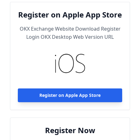
Register on Apple App Store
OKX Exchange Website Download Register
Login OKX Desktop Web Version URL
Register on Apple App Store
Register Now