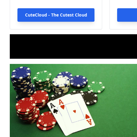
globally, enjoy fast and stable
connections anytime, anywhere.
CuteCloud - The Cutest Cloud