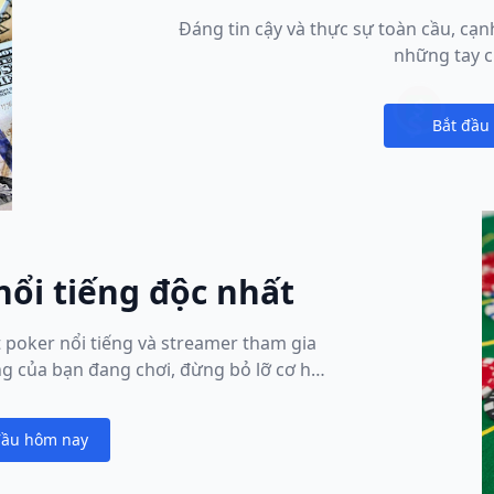
ngôi nhà poker on
Đáng tin cậy và thực sự toàn cầu, cạn
những tay ch
Bắt đầu
Notification
nổi tiếng độc nhất
 poker nổi tiếng và streamer tham gia
ng của bạn đang chơi, đừng bỏ lỡ cơ hội
iao lưu cùng họ!
đầu hôm nay
ions