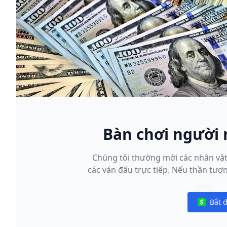
Bàn chơi người 
Chúng tôi thường mời các nhân vật
các ván đấu trực tiếp. Nếu thần tượ
thi đấu và g
Bắt 
Notificat