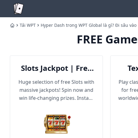
Tải WPT
Hyper Dash trong WPT Global là gì? Đi sâu và
Home
FREE Games
Slots Jackpot | Free
Te
Play & Win Big
B
Huge selection of free Slots with
Play cla
massive jackpots! Spin now and
for fre
win life-changing prizes. Instant
worldwi
play, real excitement!
skills,