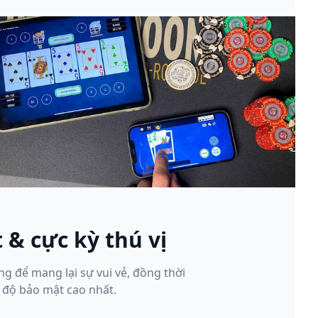
 & cực kỳ thú vị
g để mang lại sự vui vẻ, đồng thời
 độ bảo mật cao nhất.