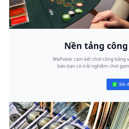
Nền tảng công
WePoker cam kết chơi công bằng v
bảo bạn có trải nghiệm chơi gam
Bắt 
Notificat