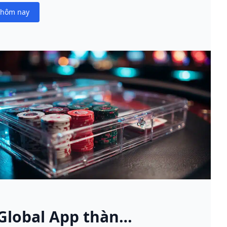
 hôm nay
s
Global App thành