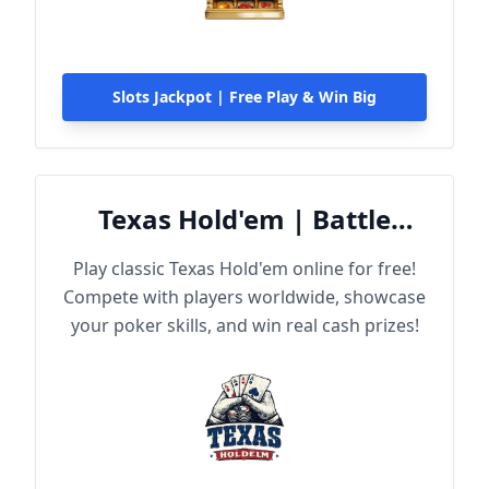
Slots Jackpot | Free Play & Win Big
Texas Hold'em | Battle
Online
Play classic Texas Hold'em online for free!
Compete with players worldwide, showcase
your poker skills, and win real cash prizes!