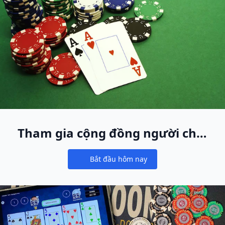
Tham gia cộng đồng người chơi
cash game lớn nhất thế giới
Bắt đầu hôm nay
Notifications