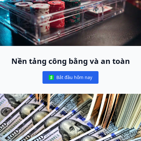
Nền tảng công bằng và an toàn
Bắt đầu hôm nay
Notifications