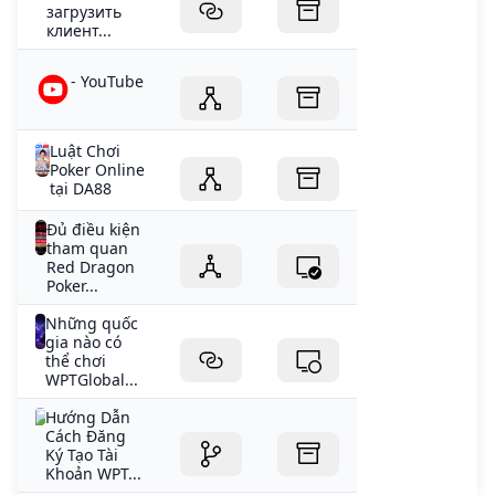
загрузить
клиент...
- YouTube
Luật Chơi
Poker Online
tại DA88
Đủ điều kiện
tham quan
Red Dragon
Poker...
Những quốc
gia nào có
thể chơi
WPTGlobal...
Hướng Dẫn
Cách Đăng
Ký Tạo Tài
Khoản WPT...