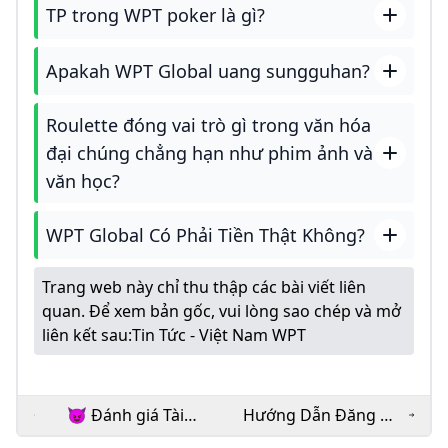
TP trong WPT poker là gì?
Apakah WPT Global uang sungguhan?
Roulette đóng vai trò gì trong văn hóa
đại chúng chẳng hạn như phim ảnh và
văn học?
WPT Global Có Phải Tiền Thật Không?
Trang web này chỉ thu thập các bài viết liên
quan. Để xem bản gốc, vui lòng sao chép và mở
liên kết sau:
Tin Tức - Việt Nam WPT
😈 Đánh giá Tài
Hướng Dẫn Đăng Ký
khoản Toàn cầu WPT
Tạo Tài Khoản Poker