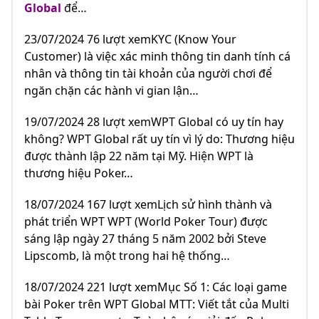
Global
để…
23/07/2024 76 lượt xemKYC (Know Your
Customer) là việc xác minh thông tin danh tính cá
nhân và thông tin tài khoản của người chơi để
ngăn chặn các hành vi gian lận…
19/07/2024 28 lượt xemWPT Global có uy tín hay
không? WPT Global rất uy tín vì lý do: Thương hiệu
được thành lập 22 năm tại Mỹ. Hiện WPT là
thương hiệu Poker…
18/07/2024 167 lượt xemLịch sử hình thành và
phát triển WPT WPT (World Poker Tour) được
sáng lập ngày 27 tháng 5 năm 2002 bởi Steve
Lipscomb, là một trong hai hệ thống…
18/07/2024 221 lượt xemMục Số 1: Các loại game
bài Poker trên WPT Global MTT: Viết tắt của Multi