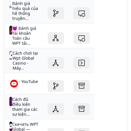
Đánh giá
hiệu quả của
hệ thống
truyền...
😈 Đánh giá
Tài khoản
Toàn cầu
WPT tải...
Cách chơi tại
Wpt Global
Casino -
Máy...
- YouTube
Cách đủ
điều kiện
tham gia các
sự kiện...
Скачать WPT
Global —