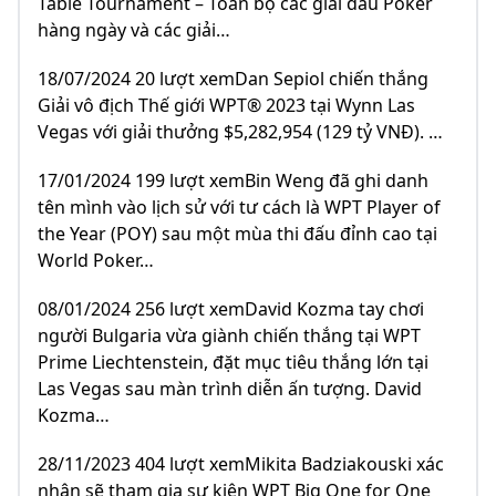
Table Tournament – Toàn bộ các giải đấu Poker
hàng ngày và các giải…
18/07/2024 20 lượt xemDan Sepiol chiến thắng
Giải vô địch Thế giới WPT® 2023 tại Wynn Las
Vegas với giải thưởng $5,282,954 (129 tỷ VNĐ). …
17/01/2024 199 lượt xemBin Weng đã ghi danh
tên mình vào lịch sử với tư cách là WPT Player of
the Year (POY) sau một mùa thi đấu đỉnh cao tại
World Poker…
08/01/2024 256 lượt xemDavid Kozma tay chơi
người Bulgaria vừa giành chiến thắng tại WPT
Prime Liechtenstein, đặt mục tiêu thắng lớn tại
Las Vegas sau màn trình diễn ấn tượng. David
Kozma…
28/11/2023 404 lượt xemMikita Badziakouski xác
nhận sẽ tham gia sự kiện WPT Big One for One