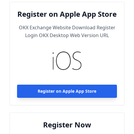
Register on Apple App Store
OKX Exchange Website Download Register
Login OKX Desktop Web Version URL
Register on Apple App Store
Register Now