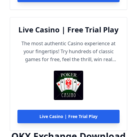
Live Casino | Free Trial Play
The most authentic Casino experience at
your fingertips! Try hundreds of classic
games for free, feel the thrill, win real
rewards!
Live Casino | Free Trial Play
OKX Exchange Download