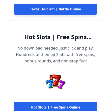
Texas Hold'em | Battle Online
Hot Slots | Free Spins
Online
No download needed, just click and play!
Hundreds of themed Slots with free spins,
bonus rounds, and non-stop fun!
Hot Slots | Free Spins Online