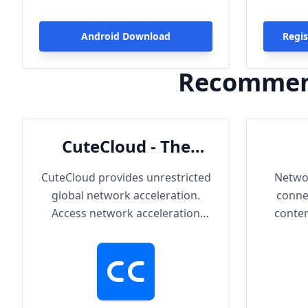
Android Download
Regis
Recommend
CuteCloud - The
Cutest Cloud
CuteCloud provides unrestricted
Networ
global network acceleration.
conne
Access network acceleration
conten
services connected with
hundreds of content providers
worldwide. With up to 2000Mbps
single-line access capacity and
1000+ high-speed servers