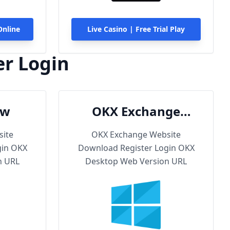
Online
Live Casino | Free Trial Play
r Login
ow
OKX Exchange
Backup URL
ite
OKX Exchange Website
gin OKX
Download Register Login OKX
n URL
Desktop Web Version URL