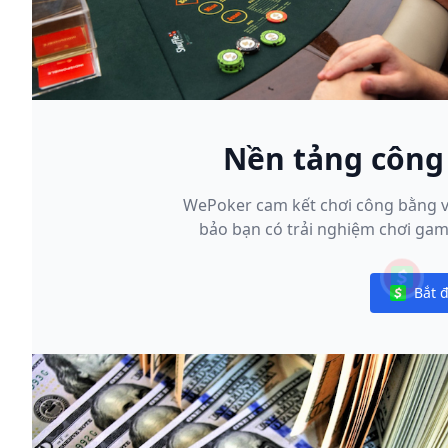
Nền tảng công
WePoker cam kết chơi công bằng v
bảo bạn có trải nghiệm chơi gam
Bắt 
Notificat