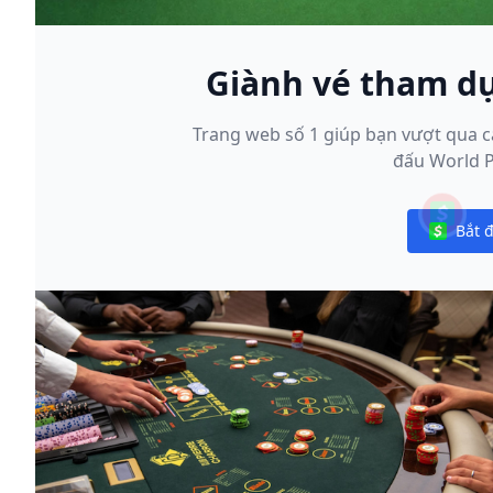
Giành vé tham dự
Poker Free App 
Trang web số 1 giúp bạn vượt qua cá
đấu World P
Bắt 
Notificat