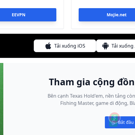
EEVPN
MoJie.net
Tải xuống iOS
Tải xuống
Tham gia cộng đồn
game lớn nh
Bên cạnh Texas Hold'em, nền tảng còn
Fishing Master, game di động, Bl
Bắt đầu
Notification