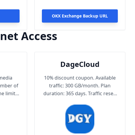
OKX Exchange Backup URL
net Access
DageCloud
media
10% discount coupon. Available
umber of
traffic: 300 GB/month. Plan
e limit.
duration: 365 days. Traffic reset:
mit.
reset on order date or by
purchasing traffic package.
Maximum achievable bandwidth:
1000 Mbps. Node protocol:
Trojan.