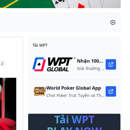
Tải WPT
Nhận 100% hoàn tiền khi nạp lần đầu
 2
Giải thưởng hàng ngày đảm bảo 10,000 USD
World Poker Global App
Chơi Poker Trực Tuyến và Thắng Tiền Thật.
T
Poker trực tuyến nổi tiếng
nhất thế giới - WPT Global!