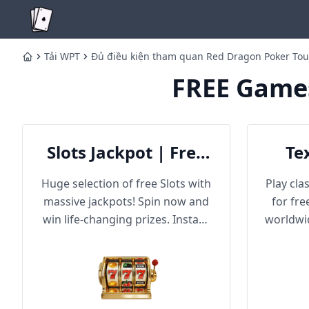
Tải WPT
Đủ điều kiện tham quan Red Dragon Poker Tour
Home
FREE Games
Slots Jackpot | Free
Te
Play & Win Big
B
Huge selection of free Slots with
Play cla
massive jackpots! Spin now and
for fre
win life-changing prizes. Instant
worldwi
play, real excitement!
skills,