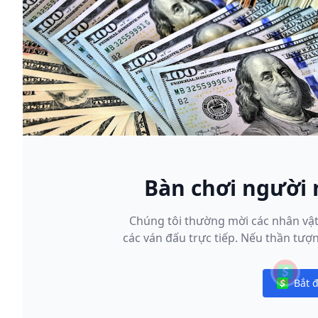
Bàn chơi người 
Chúng tôi thường mời các nhân vật
các ván đấu trực tiếp. Nếu thần tượ
thi đấu và g
Bắt 
Notificat