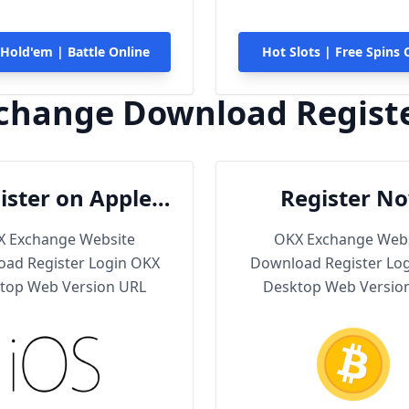
 Hold'em | Battle Online
Hot Slots | Free Spins 
change Download Registe
ister on Apple
Register N
App Store
X Exchange Website
OKX Exchange Webs
ad Register Login OKX
Download Register Lo
top Web Version URL
Desktop Web Versio