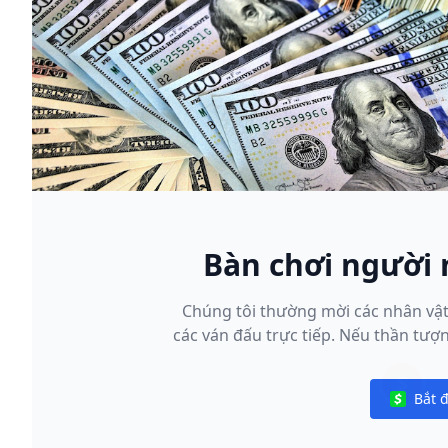
Bàn chơi người 
Chúng tôi thường mời các nhân vật
các ván đấu trực tiếp. Nếu thần tượ
thi đấu và g
Bắt 
Notificat