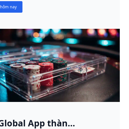
 hôm nay
s
Global App thành