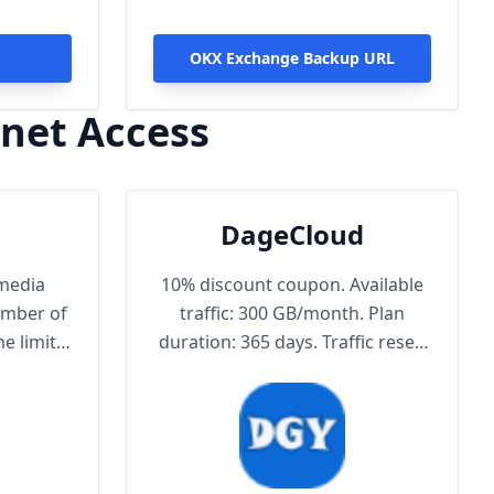
OKX Exchange Backup URL
net Access
DageCloud
media
10% discount coupon. Available
umber of
traffic: 300 GB/month. Plan
e limit.
duration: 365 days. Traffic reset:
mit.
reset on order date or by
purchasing traffic package.
Maximum achievable bandwidth:
1000 Mbps. Node protocol:
Trojan.