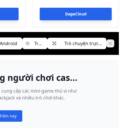
DageCloud
 Android
Trò
Trò chuyện trực
Close ba
chơi
tiếp
H5
g người chơi cash
ất thế giới
 cung cấp các mini-game thú vị như
ackjack và nhiều trò chơi khác.
 hôm nay
s