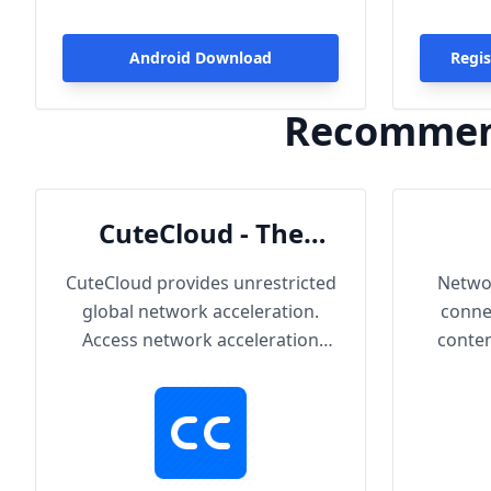
Android Download
Regis
Recommend
CuteCloud - The
Cutest Cloud
CuteCloud provides unrestricted
Networ
global network acceleration.
conne
Access network acceleration
conten
services connected with
hundreds of content providers
worldwide. With up to 2000Mbps
single-line access capacity and
1000+ high-speed servers