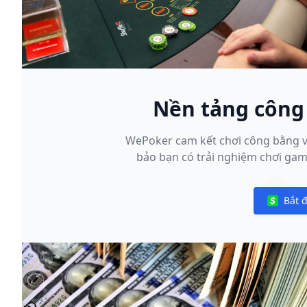
Nền tảng công
WePoker cam kết chơi công bằng v
bảo bạn có trải nghiệm chơi gam
Bắt 
Notificat