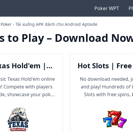
Poker WPT
P
World Poker Tour - PlayWPT Free Texas Holdem Poker - Tải xuống APK dành cho Android Aptoide
 to Play – Download Now
xas Hold'em |
Hot Slots | Free
attle Online
Online
ssic Texas Hold'em online
No download needed, ju
e! Compete with players
and play! Hundreds of
de, showcase your poker
Slots with free spins,
 and win real cash prizes!
rounds, and non-stop