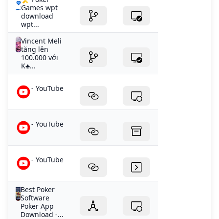
Games wpt
download
wpt...
Vincent Meli
tăng lên
100.000 với
K♣️...
- YouTube
- YouTube
- YouTube
Best Poker
Software
Poker App
Download -...