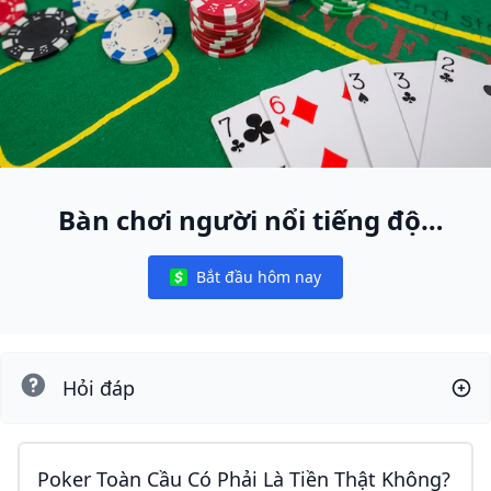
Bàn chơi người nổi tiếng độc
nhất
Bắt đầu hôm nay
Notifications
Hỏi đáp
Poker Toàn Cầu Có Phải Là Tiền Thật Không?