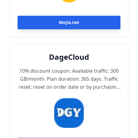
MoJie.net
DageCloud
10% discount coupon. Available traffic: 300
GB/month. Plan duration: 365 days. Traffic
reset: reset on order date or by purchasing
traffic package. Maximum achievable
bandwidth: 1000 Mbps. Node protocol:
Trojan.