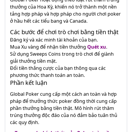
thưởng của Hoa Kỳ, khiến nó trở thành một nền
tảng hợp pháp và hợp pháp cho người chơi poker
ở hầu hết các tiểu bang và Canada.
Các bước để chơi trò chơi bằng tiền thật
Đăng ký và xác minh tài khoản của bạn.
Mua Xu vàng để nhận tiền thưởng
Quét xu
.
Sử dụng Sweeps Coins trong trò chơi để giành
giải thưởng tiền mặt.
Đổi tiền thắng cược của bạn thông qua các
phương thức thanh toán an toàn.
Phần kết luận
Global Poker cung cấp một cách an toàn và hợp
pháp để thưởng thức poker đồng thời cung cấp
phần thưởng bằng tiền thật. Mô hình rút thăm
trúng thưởng độc đáo của nó đảm bảo tuân thủ
các quy định.