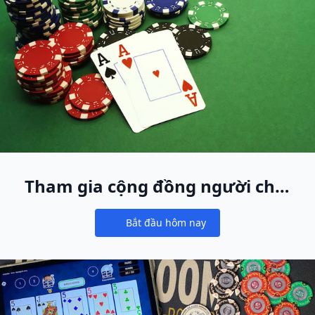
Tham gia cộng đồng người chơi
cash game lớn nhất thế giới
Bắt đầu hôm nay
Notifications