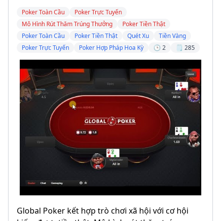
Poker Toàn Cầu
Poker Trực Tuyến
Mô Hình Rút Thăm Trúng Thưởng
Poker Tiền Thật
Poker Toàn Cầu
Poker Tiền Thật
Quét Xu
Tiền Vàng
Poker Trực Tuyến
Poker Hợp Pháp Hoa Kỳ
🕒 2
🗒️ 285
Global Poker kết hợp trò chơi xã hội với cơ hội