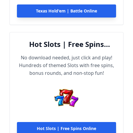
Texas Hold'em | Battle Online
Hot Slots | Free Spins
Online
No download needed, just click and play!
Hundreds of themed Slots with free spins,
bonus rounds, and non-stop fun!
Hot Slots | Free Spins Online