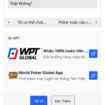
Thật Không?
Tôi có thể chơi
Poker toàn cầu có
GGPoker ở Mỹ
hợp pháp không?
không?
Tải WPT
Nhận 100% hoàn tiền khi nạp lần đầu
Giải thưởng hàng ngày đảm bảo 10,000 USD
World Poker Global App
Chơi Poker Trực Tuyến và Thắng Tiền Thật.
Poker trực tuyến nổi tiếng
Tải Về
Đọc Thêm