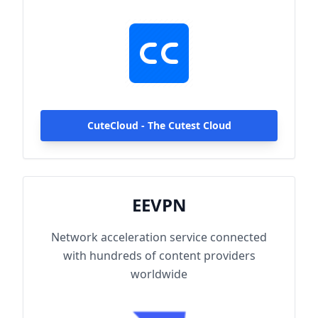
hundreds of content providers worldwide.
With up to 2000Mbps single-line access
capacity and 1000+ high-speed servers
globally, enjoy fast and stable connections
anytime, anywhere.
CuteCloud - The Cutest Cloud
EEVPN
Network acceleration service connected
with hundreds of content providers
worldwide