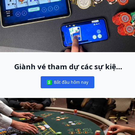
Giành vé tham dự các sự kiện
World Poker Free App trực tiếp
Bắt đầu hôm nay
toàn cầu
Notifications