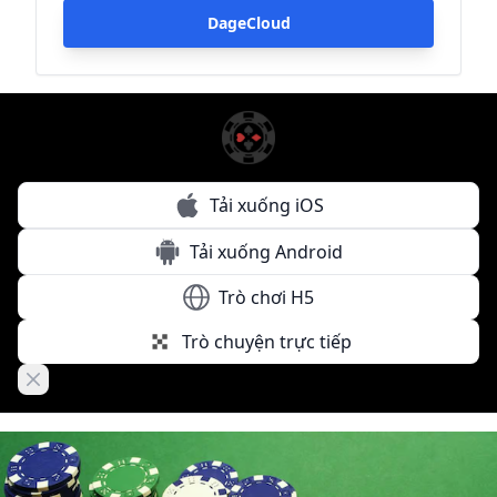
DageCloud
Tải xuống iOS
Tải xuống Android
Trò chơi H5
Trò chuyện trực tiếp
Close banner