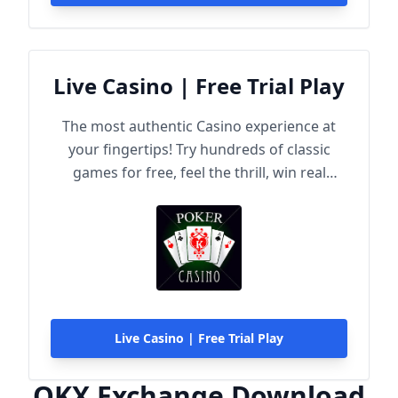
Live Casino | Free Trial Play
The most authentic Casino experience at
your fingertips! Try hundreds of classic
games for free, feel the thrill, win real
rewards!
Live Casino | Free Trial Play
OKX Exchange Download