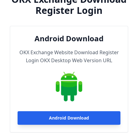
Register Login
Android Download
OKX Exchange Website Download Register
Login OKX Desktop Web Version URL
Android Download