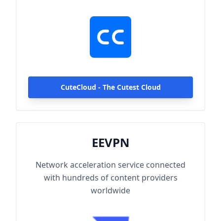
hundreds of content providers worldwide.
With up to 2000Mbps single-line access
capacity and 1000+ high-speed servers
globally, enjoy fast and stable connections
anytime, anywhere.
CuteCloud - The Cutest Cloud
EEVPN
Network acceleration service connected
with hundreds of content providers
worldwide