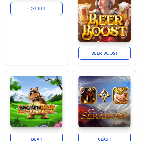
HOT BET
BEER BOOST
BEAR
CLASH