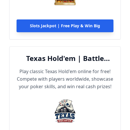
Slots Jackpot | Free Play & Win Big
Texas Hold'em | Battle
Online
Play classic Texas Hold'em online for free!
Compete with players worldwide, showcase
your poker skills, and win real cash prizes!