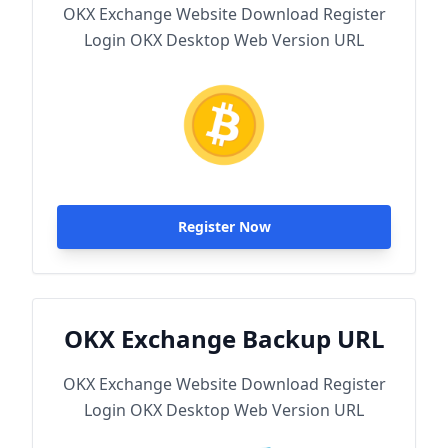
OKX Exchange Website Download Register
Login OKX Desktop Web Version URL
Register Now
OKX Exchange Backup URL
OKX Exchange Website Download Register
Login OKX Desktop Web Version URL