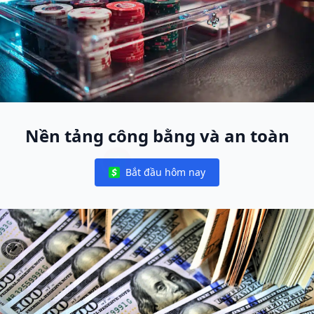
Nền tảng công bằng và an toàn
Bắt đầu hôm nay
Notifications