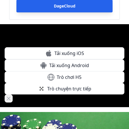
DageCloud
Tải xuống iOS
Tải xuống Android
Trò chơi H5
Trò chuyện trực tiếp
Close banner