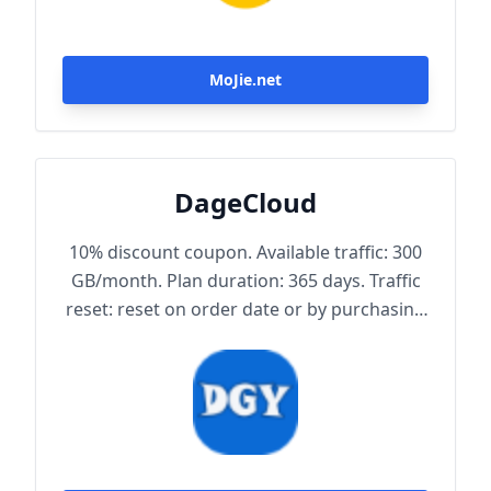
MoJie.net
DageCloud
10% discount coupon. Available traffic: 300
GB/month. Plan duration: 365 days. Traffic
reset: reset on order date or by purchasing
traffic package. Maximum achievable
bandwidth: 1000 Mbps. Node protocol:
Trojan.