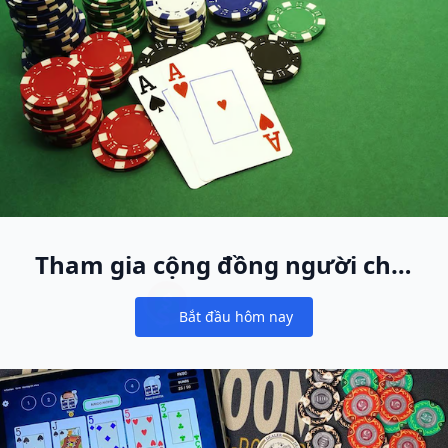
Tham gia cộng đồng người chơi
cash game lớn nhất thế giới
Bắt đầu hôm nay
Notifications