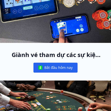
Giành vé tham dự các sự kiện
World Poker Free App trực tiếp
Bắt đầu hôm nay
toàn cầu
Notifications