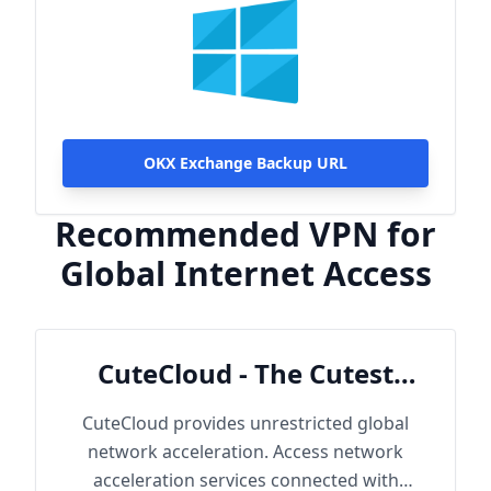
OKX Exchange Backup URL
Recommended VPN for
Global Internet Access
CuteCloud - The Cutest
Cloud
CuteCloud provides unrestricted global
network acceleration. Access network
acceleration services connected with