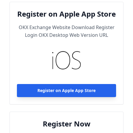
Register on Apple App Store
OKX Exchange Website Download Register
Login OKX Desktop Web Version URL
Register on Apple App Store
Register Now