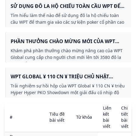
gia chiến lược chơi trò chơi và các mẹo để quản lý thời
SỬ DỤNG ĐÔ LA HỘ CHIẾU TOÀN CẦU WPT ĐỂ
gian và ngân hàng của bạn để thành công tối đa.
VÀO CÁC SỰ KIỆN CỔ PHẦN CAO CỦA TRITON
Tìm hiểu làm thế nào để sử dụng đô la hộ chiếu toàn
cầu WPT để tham gia vào các sự kiện poker cổ phần cao
của Triton.
PHẦN THƯỞNG CHÀO MỪNG MỚI CỦA WPT
GLOBAL: LÊN TỚI $ 3580 PHẦN THƯỞNG
Khám phá phần thưởng chào mừng nâng cao của WPT
Global cung cấp cho người chơi mới lên tới 3580 đô la
trong tổng giá trị bao gồm trận đấu tiền gửi 100% vé
giải đấu và tiền sòng bạc.
WPT GLOBAL ¥ 110 CN ¥ TRIỆU CHỦ NHẬT
HYPER PKO SHOWDOWN
Trải nghiệm sự hồi hộp của WPT Global ¥ 110 CN ¥ triệu
Hyper Hyper PKO Showdown một giải đấu có nhịp độ
nhanh với nhóm giải thưởng được đảm bảo ¥ 1.000.000.
Liên
Chi
Tiêu đề
kết
tiết
#
Từ khóa
bài viết
bài
bài
viết
viết