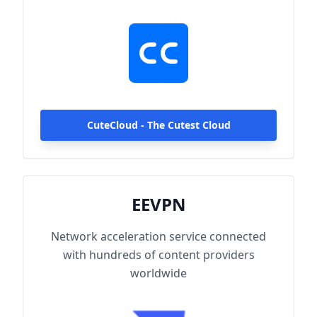
hundreds of content providers worldwide.
With up to 2000Mbps single-line access
capacity and 1000+ high-speed servers
globally, enjoy fast and stable connections
anytime, anywhere.
CuteCloud - The Cutest Cloud
EEVPN
Network acceleration service connected
with hundreds of content providers
worldwide