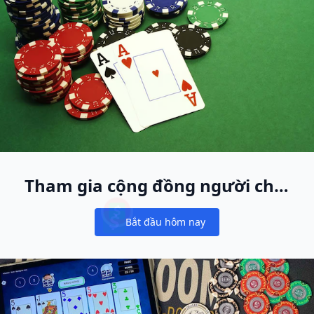
Tham gia cộng đồng người chơi
cash game lớn nhất thế giới
Bắt đầu hôm nay
Notifications