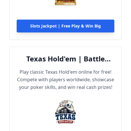
Slots Jackpot | Free Play & Win Big
Texas Hold'em | Battle
Online
Play classic Texas Hold'em online for free!
Compete with players worldwide, showcase
your poker skills, and win real cash prizes!