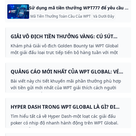
Sử dụng mã tiền thưởng WPT777 để yêu cầu ưu đãi đặc biệt của bạn tại WPT Global Bắt đầu hành trình poker của bạn với tiền thưởng miễn phí, yêu cầu ngay bây giờ: Mã: WPT777 Tại sao chọn WPT Global? Bạn có thể tận dụng các dịch vụ rộng lớn của WPT Global bằng cách đi đến trang web poker trực tuyến lớn nhất thế giới! Cho dù bạn là một người chơi thông thường hay một chuyên gia cổ phần cao, nó cung cấp: Texas Holdâ em, Omaha và các định dạng Sprint như Spin & Gold Giải thưởng Giải thưởng trị giá hàng triệu đô la Chơi đa nền tảng (máy tính để bàn, iOS, Android) Những đổi mới vào năm 2025 có thể được cung cấp bởi các công cụ chiến lược AI và hỗ trợ tiền điện tử USDC Cạnh của bạn: Mã tiền thưởng WPT777 Điều này có nghĩa là những người chơi mới đăng ký trong WPT777 sẽ nhận được:
Mã Tiền Thưởng Toàn Cầu Của WPT
Và Dưới Đây
Tiền Thưởn
GIẢI VÔ ĐỊCH TIỀN THƯỞNG VÀNG: CÚ SÚT
HÀNG TUẦN CỦA BẠN Ở MỨC 100 NGHÌN ĐÔ LA
Khám phá Giải vô địch Golden Bounty tại WPT Global
TRÊN WPT GLOBAL
một giải đấu loại trực tiếp tiến bộ hàng tuần với một
giải thưởng được đảm bảo 100.000 đô la và mua 25 đô
la.
QUẢNG CÁO MỚI NHẤT CỦA WPT GLOBAL: VÉ
CHO MỘT SỐ TIỀN CHƠI BỔ SUNG
Bài viết này chi tiết khuyến mãi phần thưởng phù hợp
với tiền gửi mới nhất của WPT giải thích cách người
chơi mới có thể yêu cầu thêm vé giải đấu và các vòng
quay toàn cầu dựa trên số tiền gửi của họ cùng với các
HYPER DASH TRONG WPT GLOBAL LÀ GÌ? ĐI
điều kiện thưởng như yêu cầu đặt cược giới hạn thời
SÂU VÀO HÀNH ĐỘNG POKER NHANH CHÓNG
gian và biến thể khu vực.
Tìm hiểu tất cả về Hyper Dash-một loạt các giải đấu
LY KỲ!
poker có nhịp độ nhanh hành động trên WPT Global.
Hướng dẫn này bao gồm cách nó hoạt động cách tham