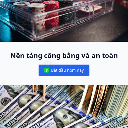
Nền tảng công bằng và an toàn
Bắt đầu hôm nay
Notifications