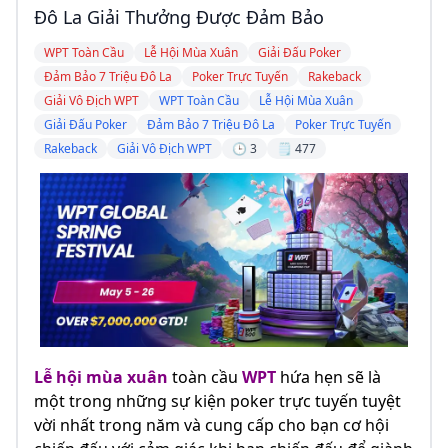
Đô La Giải Thưởng Được Đảm Bảo
WPT Toàn Cầu
Lễ Hội Mùa Xuân
Giải Đấu Poker
Đảm Bảo 7 Triệu Đô La
Poker Trực Tuyến
Rakeback
Giải Vô Địch WPT
WPT Toàn Cầu
Lễ Hội Mùa Xuân
Giải Đấu Poker
Đảm Bảo 7 Triệu Đô La
Poker Trực Tuyến
Rakeback
Giải Vô Địch WPT
🕒 3
🗒️ 477
Lễ hội mùa xuân
toàn cầu
WPT
hứa hẹn sẽ là
một trong những sự kiện poker trực tuyến tuyệt
vời nhất trong năm và cung cấp cho bạn cơ hội