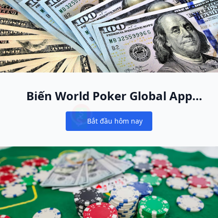
Biến World Poker Global App
thành ngôi nhà poker online
Bắt đầu hôm nay
mới của bạn
Notifications