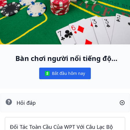
Bàn chơi người nổi tiếng độc
nhất
Bắt đầu hôm nay
Notifications
Hỏi đáp
Đối Tác Toàn Cầu Của WPT Với Câu Lạc Bộ