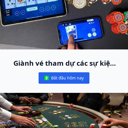
Giành vé tham dự các sự kiện
World Poker Free App trực tiếp
Bắt đầu hôm nay
toàn cầu
Notifications