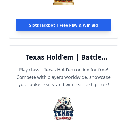
Slots Jackpot | Free Play & Win Big
Texas Hold'em | Battle
Online
Play classic Texas Hold'em online for free!
Compete with players worldwide, showcase
your poker skills, and win real cash prizes!