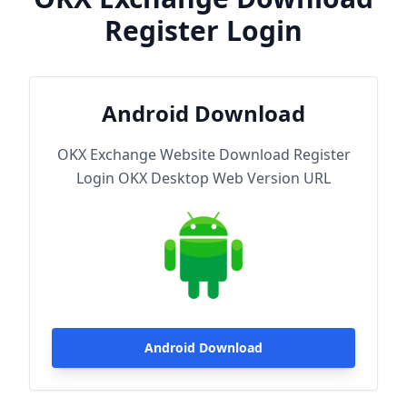
Register Login
Android Download
OKX Exchange Website Download Register
Login OKX Desktop Web Version URL
Android Download