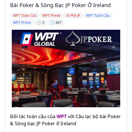
Bài Poker & Sòng Bạc JP Poker Ở Ireland
WPT Toàn Cầu
WPT Prime
Xì Phé JP
WPT Toàn Cầu
WPT Prime
🕒 3
🗒️ 487
Đối tác toàn cầu của
WPT
với Câu lạc bộ bài Poker
& Sòng bạc JP Poker ở Ireland