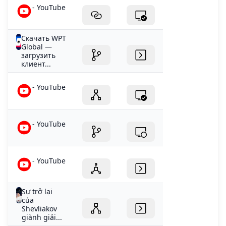
- YouTube
Скачать WPT
Global —
загрузить
клиент...
- YouTube
- YouTube
- YouTube
Sự trở lại
của
Shevliakov
giành giải...