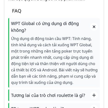
FAQ
WPT Global có ứng dụng di động
không?
Ứng dụng di động toàn cầu WPT: Tính năng,
tính khả dụng và cách tải xuống WPT Global,
một trong những nền tảng poker trực tuyến
phát triển nhanh nhất, cung cấp ứng dụng di
động tiện lợi và thân thiện với người dùng cho
cả thiết bị iOS và Android. Bài viết này sẽ hướng
dẫn bạn về các tính năng, phạm vi cung cấp và
quy trình tải xuống của ứng dụng.
Tương lai của trò chơi roulette là gì?