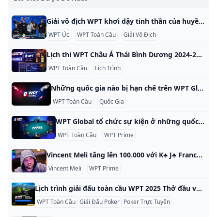
Giải vô địch WPT khơi dậy tinh thần của huyền thoại Poker người Úc James Obst Giải vô địch WPT khơi dậy tinh thần của huyền thoại Poker người Úc James Obst Sau hơn ba năm rưỡi vắng bóng trong poker trực tiếp, James Obst đã có sự trở lại ngoạn mục, đỉnh cao là chiến thắng gần đây của anh tại Giải vô địch WPT Australia. Sự trở lại đầy thắng lợi Chiến thắng của Obst tại Giải vô địch WPT Australia là một câu chuyện đáng chú ý.
WPT Úc
WPT Toàn Cầu
Giải Vô Địch
Lịch thi WPT Châu Á Thái Bình Dương 2024-2025 World Poker Tour (WPT) đã công bố một số sự kiện trong lịch trình Châu Á Thái Bình Dương vào năm 2024 và 2025. Dưới đây là thông tin chi tiết chính: Lịch thi WPT Châu Á Thái Bình Dương 2024 WPT Prime Vietnam: Từ ngày 14 đến ngày 27 tháng 5 năm 2024 tại Crown Poker Club, Hà Nội, Việt Nam WPT Prime Đài Loan: Từ ngày 6 đến ngày 19 tháng 8 năm 2024 tại Asia Poker Arena ở Thành phố Đài Bắc, Đài Loan
WPT Toàn Cầu
Lịch Trình
Những quốc gia nào bị hạn chế trên WPT Global? Những quốc gia nào bị hạn chế trong WPT Global? Một số quốc gia không được phép chơi trên WPT Global. Các quốc gia sau bị hạn chế: 🇦🇺 Úc 🇧🇬 Bulgaria 🇨🇴 Colombia 🇨🇼 Curaçao 🇨🇿 Cộng hòa Séc 🇩🇰 Đan Mạch 🇫🇷 Pháp 🇩🇪 Đức 🇬🇷 Hy Lạp 🇮🇹 Ý 🇲🇽 Mexico 🇵🇭 Philippines 🇵🇱 Ba Lan 🇵🇹 Bồ Đào Nha 🇷🇺 Nga 🇪🇸 Tây Ban Nha 🇸🇪 Thụy Điển
WPT Toàn Cầu
Quốc Gia
WPT Global tổ chức sự kiện ở những quốc gia và khu vực nào? WPT tổ chức các sự kiện trên toàn thế giới Kể từ khi thành lập vào năm 2002, WPT (World Poker Tour) đã tổ chức nhiều sự kiện nhỏ trên khắp thế giới. Theo thông tin bách khoa toàn thư, WPT đã thành lập hơn 70 trạm phụ ở Bắc Mỹ, Châu Âu và Châu Á. Sự phát triển của WPT ở Châu Á Tại Châu Á, WPT là một trong những tổ chức đầu tiên tổ chức thành công các giải đấu poker chuyên nghiệp quy mô lớn tại Trung Quốc đại lục.
WPT Toàn Cầu
WPT Prime
Vincent Meli tăng lên 100.000 với K♣️ J♣️ Francois Tosques Call với K♦️ 10♥️ Bàn tay số 89 – Vincent Meli mở màn tới 100.000 từ nút với K♣️J♣️ và nhận được cuộc gọi từ Francois Tosques trong big blind với K ♦️ 10♥️. Vào ngày 10♠️ 9♥️ 5♣️ flop, Tosques check-call so với mức cược 125.000 từ Meli. J♠️ kết thúc ở lượt và Tosques check-call so với mức cược 400.000 từ Meli. Con sông 2♣️ hoàn thành bàn cờ và Tosques kiểm tra một lần nữa.
Vincent Meli
WPT Prime
Lịch trình giải đấu toàn cầu WPT 2025 Thở đầu vào mùa giải của chúng tôi, WPT Global đã công bố một lịch mạnh mẽ về các sự kiện trực tiếp và trực tuyến diễn ra từ cuối tháng 5 đến tháng 8 năm 2025. Cho dù bạn có phải là một chuyên gia toàn thời gian hay một chiến binh cuối tuần bình thường có rất nhiều cơ hội để chơi cho các chiến lợi phẩm lớn và thậm chí còn lớn hơn theo lịch trình này.
WPT Toàn Cầu
Giải Đấu Poker
Poker Trực Tuyến