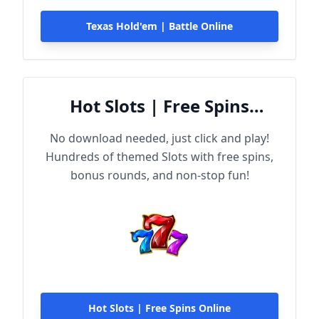
Texas Hold'em | Battle Online
Hot Slots | Free Spins
Online
No download needed, just click and play!
Hundreds of themed Slots with free spins,
bonus rounds, and non-stop fun!
Hot Slots | Free Spins Online