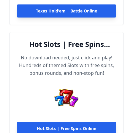
Texas Hold'em | Battle Online
Hot Slots | Free Spins
Online
No download needed, just click and play!
Hundreds of themed Slots with free spins,
bonus rounds, and non-stop fun!
Hot Slots | Free Spins Online