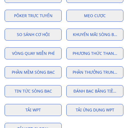
PÔKER TRỰC TUYẾN
MẸO CƯỢC
SO SÁNH CƠ HỘI
KHUYẾN MÃI SÒNG BẠC
VÒNG QUAY MIỄN PHÍ
PHƯƠNG THỨC THANH TOÁ
PHẦN MỀM SÒNG BẠC
PHẦN THƯỞNG TRUNG THÀ
TIN TỨC SÒNG BẠC
ĐÁNH BẠC BẰNG TIỀN THẬT
TẢI WPT
TẢI ỨNG DỤNG WPT