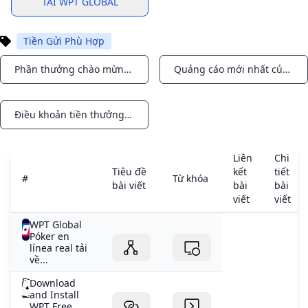
TẢI WPT GLOBAL
Tiền Gửi Phù Hợp
Phần thưởng chào mừng mới của WPT Global: lên tới $ 3580 phần thưởng
Quảng cáo mới nhất của WPT Global: vé cho một số tiền chơi bổ sung
Notifications
Notifications
Điều khoản tiền thưởng toàn cầu của WPT: Tiền mặt được thực hiện đơn giản
Notifications
Liên
Chi
Tiêu đề
kết
tiết
#
Từ khóa
bài viết
bài
bài
viết
viết
WPT Global
Póker en
línea real tải
về...
Download
and Install
WPT Free