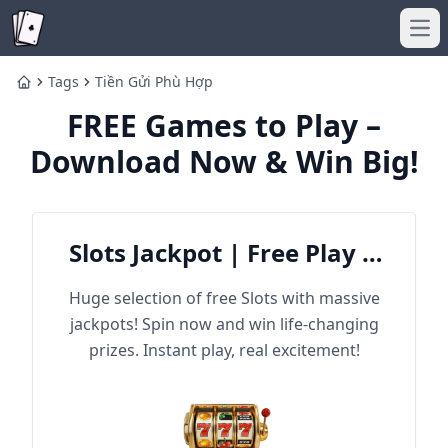
Ope
Tags
Tiền Gửi Phù Hợp
Home
FREE Games to Play –
Download Now & Win Big!
Slots Jackpot | Free Play &
Win Big
Huge selection of free Slots with massive
jackpots! Spin now and win life-changing
prizes. Instant play, real excitement!