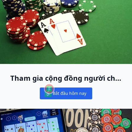
Tham gia cộng đồng người chơi
cash game lớn nhất thế giới
Bắt đầu hôm nay
Notifications