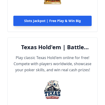
Slots Jackpot | Free Play & Win Big
Texas Hold'em | Battle
Online
Play classic Texas Hold'em online for free!
Compete with players worldwide, showcase
your poker skills, and win real cash prizes!