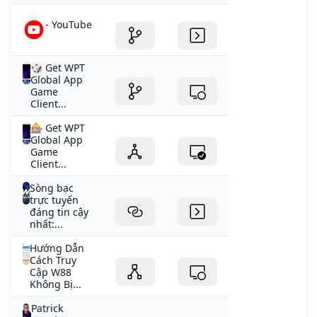
- YouTube
🎲 Get WPT
Global App
Game
Client...
🎰 Get WPT
Global App
Game
Client...
Sòng bạc
trực tuyến
đáng tin cậy
nhất:...
Hướng Dẫn
Cách Truy
Cập W88
Không Bị...
Patrick