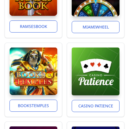
RAMSESBOOK
MIAMIWHEEL
BOOKSTEMPLES
CASINO PATIENCE