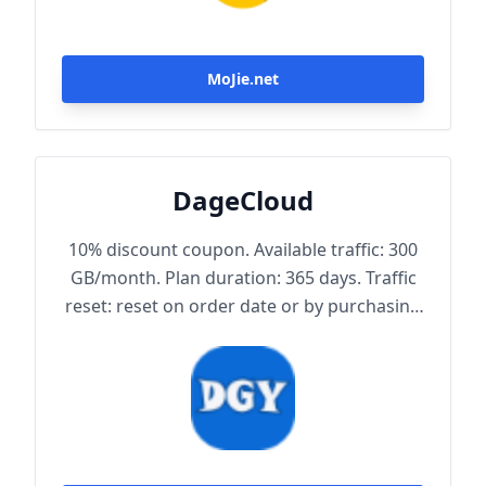
MoJie.net
DageCloud
10% discount coupon. Available traffic: 300
GB/month. Plan duration: 365 days. Traffic
reset: reset on order date or by purchasing
traffic package. Maximum achievable
bandwidth: 1000 Mbps. Node protocol:
Trojan.