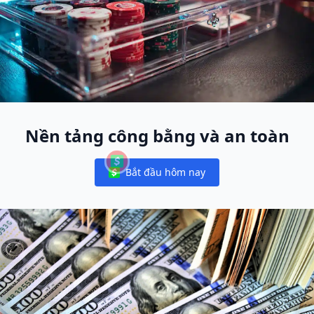
Nền tảng công bằng và an toàn
Bắt đầu hôm nay
Notifications