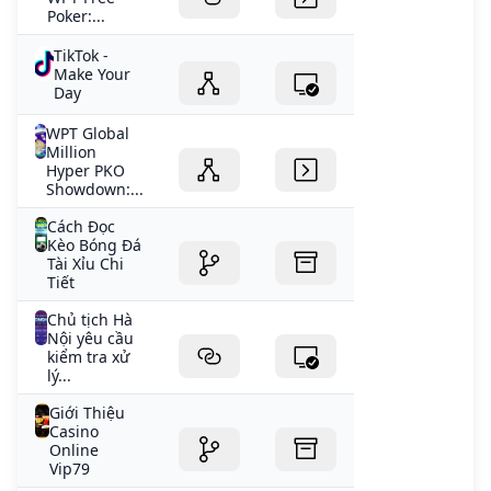
Poker:...
TikTok -
Make Your
Day
WPT Global
Million
Hyper PKO
Showdown:...
Cách Đọc
Kèo Bóng Đá
Tài Xỉu Chi
Tiết
Chủ tịch Hà
Nội yêu cầu
kiểm tra xử
lý...
Giới Thiệu
Casino
Online
Vip79