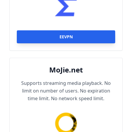
EEVPN
MoJie.net
Supports streaming media playback. No
limit on number of users. No expiration
time limit. No network speed limit.