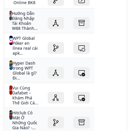
Online BK8
Hướng Dẫn
Đăng Nhập
Tài Khoản
W88 Thành...
WPT Global
Póker en
línea real cài
apk...
Hyper Dash
trong WPT
Global là gì?
Đi...
Vui Cùng
Dafabet –
Khám Phá
Thế Giới Cá...
Hitclub Có
Mặt Ở
Những Quốc
Gia Nào? -...