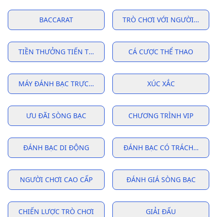
BACCARAT
TRÒ CHƠI VỚI NGƯỜI CHIA B
TIỀN THƯỞNG TIẾN TRIỂN
CÁ CƯỢC THỂ THAO
MÁY ĐÁNH BẠC TRỰC TUYẾN
XÚC XẮC
ƯU ĐÃI SÒNG BẠC
CHƯƠNG TRÌNH VIP
ĐÁNH BẠC DI ĐỘNG
ĐÁNH BẠC CÓ TRÁCH NHIỆ
NGƯỜI CHƠI CAO CẤP
ĐÁNH GIÁ SÒNG BẠC
CHIẾN LƯỢC TRÒ CHƠI
GIẢI ĐẤU