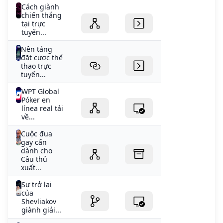
Cách giành
chiến thắng
tại trực
tuyến...
Nền tảng
đặt cược thể
thao trực
tuyến...
WPT Global
Póker en
línea real tải
về...
Cuộc đua
gay cấn
dành cho
Cầu thủ
xuất...
Sự trở lại
của
Shevliakov
giành giải...