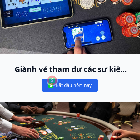
Giành vé tham dự các sự kiện
World Poker Free App trực tiếp
Bắt đầu hôm nay
toàn cầu
Notifications