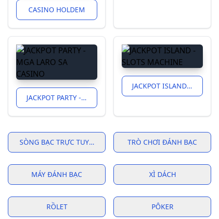
CASINO HOLDEM
JACKPOT ISLAND - SLOTS MACHINE
JACKPOT PARTY - MGA LARO SA CASINO
SÒNG BẠC TRỰC TUYẾN
TRÒ CHƠI ĐÁNH BẠC
MÁY ĐÁNH BẠC
XÌ DÁCH
RỒLET
PÔKER